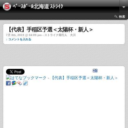
ﾍﾞｰｽﾎﾞｰﾙ北海道 ｽﾄﾗｲｸ
検索
【代表】手稲区予選＜太陽杯・新人＞
7月 8th, 2019 @ 04:09 pm › ストライク発行人 大川
↓ コメントを入れる