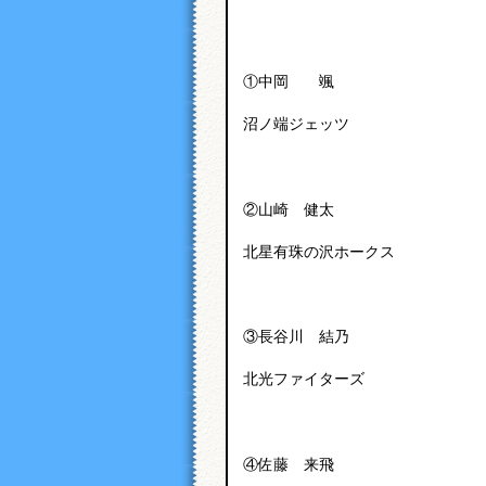
①中岡 颯
沼ノ端ジェッツ
②山崎 健太
北星有珠の沢ホークス
③長谷川 結乃
北光ファイターズ
④佐藤 来飛