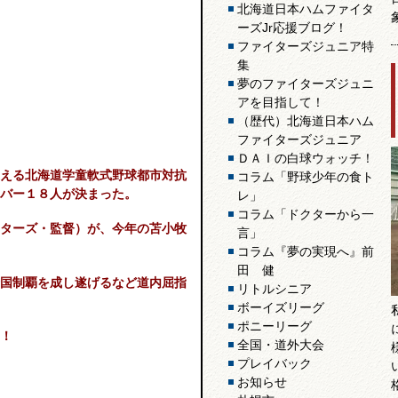
北海道日本ハムファイタ
ーズJr応援ブログ！
ファイターズジュニア特
集
夢のファイターズジュニ
アを目指して！
（歴代）北海道日本ハム
ファイターズジュニア
ＤＡＩの白球ウォッチ！
える北海道学童軟式野球都市対抗
コラム「野球少年の食ト
バー１８人が決まった。
レ」
コラム「ドクターから一
ターズ・監督）が、今年の苫小牧
言」
コラム『夢の実現へ』前
田 健
国制覇を成し遂げるなど道内屈指
リトルシニア
ボーイズリーグ
ポニーリーグ
！
全国・道外大会
プレイバック
お知らせ