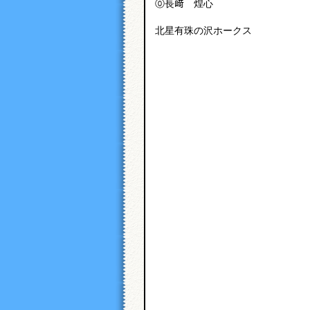
⓪長﨑 煌心
北星有珠の沢ホークス