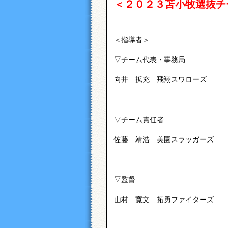
＜２０２３苫小牧選抜チ
＜指導者＞
▽チーム代表・事務局
向井 拡充 飛翔スワローズ
▽チーム責任者
佐藤 靖浩 美園スラッガーズ
▽監督
山村 寛文 拓勇ファイターズ