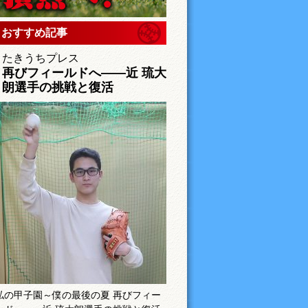
おすすめ記事
たきうちプレス
再びフィールドへ――近 琉大
朗選手の挑戦と復活
私の甲子園～僕の最後の夏 再びフィー