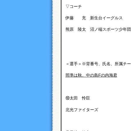
▽コーチ
伊藤 充 新生台イーグルス
熊原 陵太 沼ノ端スポーツ少年団
＜選手＞※背番号、氏名、所属チー
照準は秋、中の島Fの内海君
⑩太田 怜臣
北光ファイターズ