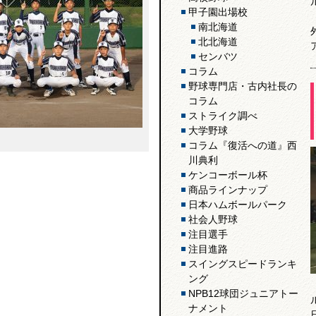
甲子園出場校
南北海道
北北海道
センバツ
コラム
野球専門店・古内社長の
コラム
ストライク調べ
大学野球
コラム『復活への道』西
川典利
ケンコーボール杯
商品ラインナップ
日本ハムボールパーク
社会人野球
注目選手
注目進路
スイングスピードランキ
ング
NPB12球団ジュニアトー
ナメント