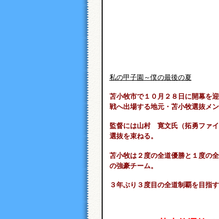
私の甲子園～僕の最後の夏
苫小牧市で１０月２８日に開幕を迎
戦へ出場する地元・苫小牧選抜メン
監督には山村 寛文氏（拓勇ファイ
選抜を束ねる。
苫小牧は２度の全道優勝と１度の全
の強豪チーム。
３年ぶり３度目の全道制覇を目指す