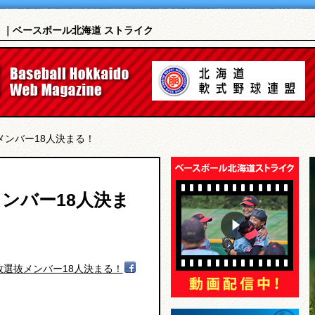
る！｜ベースボール北海道 ストライク
抜メンバー18人決まる！
メンバー18人決ま