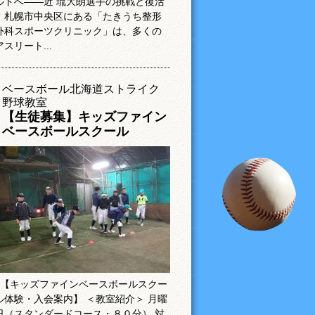
ルドへ――近 琉大朗選手の挑戦と復活
札幌市中央区にある「たきうち整形
外科スポーツクリニック」は、多くの
アスリート...
ベースボール北海道ストライク
野球教室
【生徒募集】キッズファイン
ベースボールスクール
【キッズファインベースボールスクー
ル体験・入会案内】 ＜教室紹介＞ 月曜
日（スタンダードコース・８０分） 対