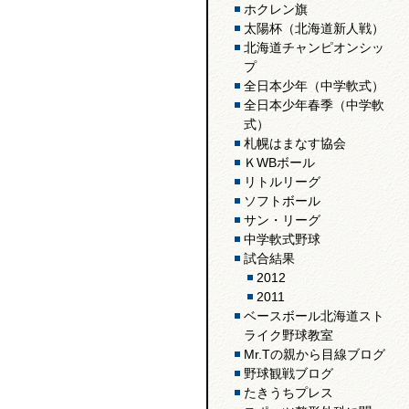
ホクレン旗
太陽杯（北海道新人戦）
北海道チャンピオンシッ
プ
全日本少年（中学軟式）
全日本少年春季（中学軟
式）
札幌はまなす協会
ＫWBボール
リトルリーグ
ソフトボール
サン・リーグ
中学軟式野球
試合結果
2012
2011
ベースボール北海道スト
ライク野球教室
Mr.Tの親から目線ブログ
野球観戦ブログ
たきうちプレス