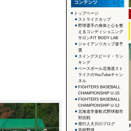
コンテンツ
トップページ
ストライクカップ
野球選手の身体と心を整
えるコンディショニング
サロンFIT BODY LAB
ジャイアンツカップ道予
選
スイングスピード・ラン
キング
ベースボール北海道スト
ライクのYouTubeチャン
ネル
FIGHTERS BASEBALL
CHAMPIONSHIP U-15
FIGHTERS BASEBALL
CHAMPIONSHIP U-12
北海道学童軟式野球都市
対抗戦
発行人大川のブログ
高校野球