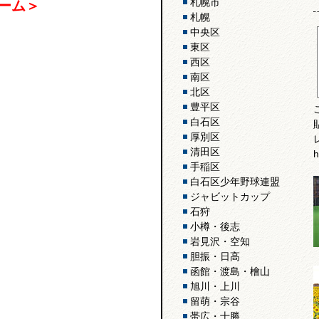
札幌市
ーム＞
札幌
中央区
東区
西区
南区
北区
豊平区
白石区
厚別区
清田区
h
手稲区
白石区少年野球連盟
ジャビットカップ
石狩
小樽・後志
岩見沢・空知
胆振・日高
函館・渡島・檜山
旭川・上川
留萌・宗谷
帯広・十勝