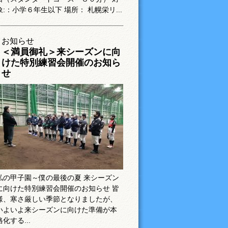
象:：小学６年生以下 場所： 札幌栄リ...
お知らせ
＜満員御礼＞来シーズンに向
けた特別練習会開催のお知ら
せ
私の甲子園～僕の最後の夏 来シーズン
に向けた特別練習会開催のお知らせ 皆
様、寒さ厳しい季節となりましたが、
いよいよ来シーズンに向けた準備が本
格化する...