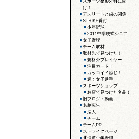
スポーツ整形外科に聞
け！
アスリートと歯の関係
STRIKE番付
少年野球
2011中学硬式シニア
女子野球
チーム取材
取材先で見つけた！
規格外プレイヤー
注目カード！
カッコイイ感じ！
輝く女子選手
スポーツショップ
お店で見つけた名品！
旧ブログ：動画
名刺広告
法人
チーム
チームPR
ストライクページ
北海道少年野球