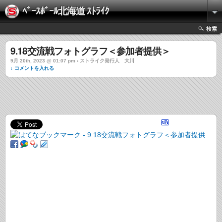
ﾍﾞｰｽﾎﾞｰﾙ北海道 ｽﾄﾗｲｸ
検索
9.18交流戦フォトグラフ＜参加者提供＞
9月 20th, 2023 @ 01:07 pm › ストライク発行人 大川
↓ コメントを入れる