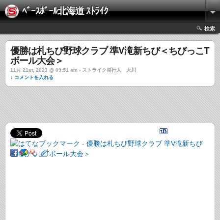
ﾍﾞｰｽﾎﾞｰﾙ北海道 ｽﾄﾗｲｸ
検索
優勝は札ちび野球クラブ 準V滝新ちび＜ちびっこT
ボール大会＞
11月 21st, 2023 @ 09:51 am › ストライク発行人 大川
↓ コメントを入れる