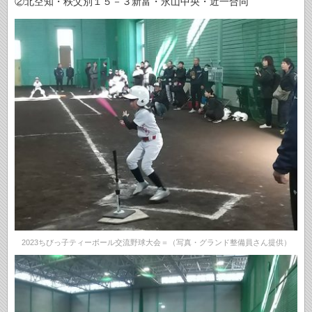
②北空知・秩父別１５－３新富・永山中央・近一合同
2023ちびっ子ティーボール交流野球大会＝（写真・グランド整備員さん提供）