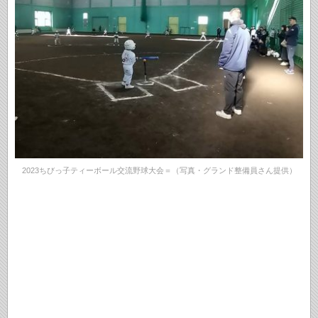
2023ちびっ子ティーボール交流野球大会＝（写真・グランド整備員さん提供）