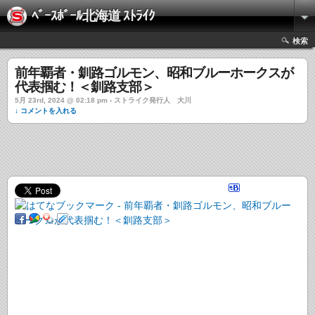
ﾍﾞｰｽﾎﾞｰﾙ北海道 ｽﾄﾗｲｸ
検索
前年覇者・釧路ゴルモン、昭和ブルーホークスが
代表掴む！＜釧路支部＞
5月 23rd, 2024 @ 02:18 pm › ストライク発行人 大川
↓ コメントを入れる