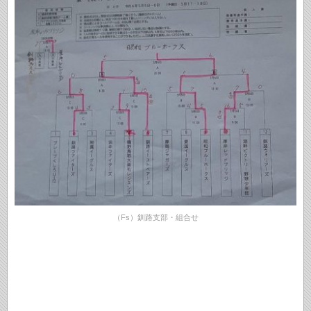
（Fs）釧路支部・組合せ