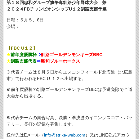
第１８回忠和グループ旗争奪釧路少年野球大会 兼
２０２４FBチャンピオンシップU１２釧路支部予選
日程：５月５、6日
会場：
【FBC U１２】
★
前年度優勝枠
⇒
釧路ゴールデンモンキーズBBC
★
釧路支部代表
⇒
昭和ブルーホークス
※代表チームは８月５日からエスコンフィールド北海道（北広島
市）で行われるFBC U-１２へ出場する。
※前年度優勝の釧路ゴールデンモンキーズBBCは予選免除で全道
大会から出場する。
※代表チームの集合写真、決勝・準決勝のイニングスコア・バッ
テリー、長打の記録を募集します。
送付先はEメール（
info@strike-web.com
）又はLINE公式アカウ