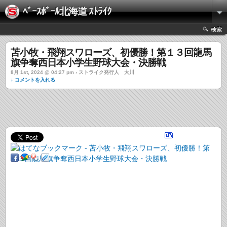
ﾍﾞｰｽﾎﾞｰﾙ北海道 ｽﾄﾗｲｸ
検索
苫小牧・飛翔スワローズ、初優勝！第１３回龍馬
旗争奪西日本小学生野球大会・決勝戦
8月 1st, 2024 @ 04:27 pm › ストライク発行人 大川
↓ コメントを入れる