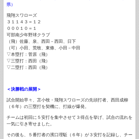
県）
飛翔スワローズ
３１１４３＝１２
０００１０＝１
可部南少年野球クラブ
（飛）佐藤、泉、西田－西田、日下
（可）小田、荒牧、東條、小田－中田
▽本塁打：菅原（飛）
▽三塁打：西田（飛）
▽二塁打：西田（飛）
＜決勝戦の展開＞
試合開始早々、苫小牧・飛翔スワローズの先頭打者、西田成柳
（６年）の三塁打を契機に、打線が爆発。
チームは初回に５安打を集中させて３得点を挙げ、試合の流れを
一気に引き寄せました。
その後も、５番打者の濱口理駈（６年）が３安打を記録し、チー