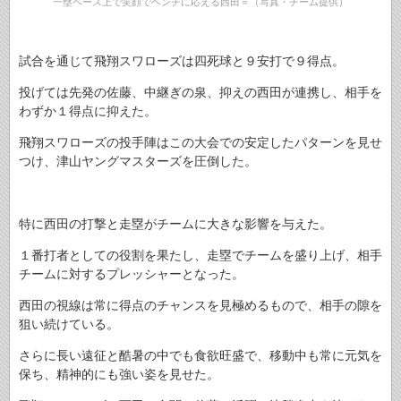
一塁ベース上で笑顔でベンチに応える西田＝（写真・チーム提供）
試合を通じて飛翔スワローズは四死球と９安打で９得点。
投げては先発の佐藤、中継ぎの泉、抑えの西田が連携し、相手を
わずか１得点に抑えた。
飛翔スワローズの投手陣はこの大会での安定したパターンを見せ
つけ、津山ヤングマスターズを圧倒した。
特に西田の打撃と走塁がチームに大きな影響を与えた。
１番打者としての役割を果たし、走塁でチームを盛り上げ、相手
チームに対するプレッシャーとなった。
西田の視線は常に得点のチャンスを見極めるもので、相手の隙を
狙い続けている。
さらに長い遠征と酷暑の中でも食欲旺盛で、移動中も常に元気を
保ち、精神的にも強い姿を見せた。