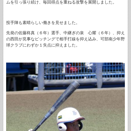
ムを引っ張り続け、毎回得点を重ねる攻撃を展開しました。
投手陣も素晴らしい働きを見せました。
先発の佐藤柊真（６年）選手、中継ぎの泉 心耀（６年）、抑え
の西田が見事なピッチングで相手打線を抑え込み、可部南少年野
球クラブにわずか１失点に抑えました。