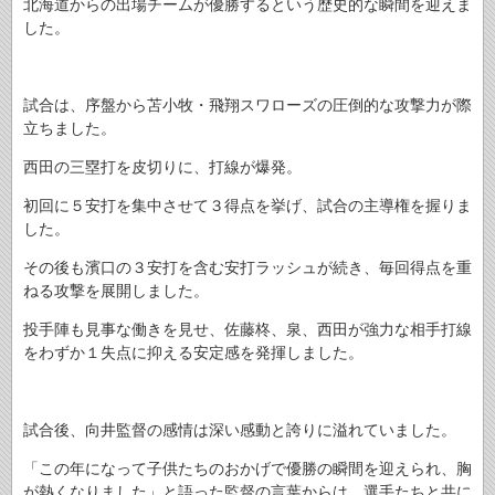
北海道からの出場チームが優勝するという歴史的な瞬間を迎えま
した。
試合は、序盤から苫小牧・飛翔スワローズの圧倒的な攻撃力が際
立ちました。
西田の三塁打を皮切りに、打線が爆発。
初回に５安打を集中させて３得点を挙げ、試合の主導権を握りま
した。
その後も濱口の３安打を含む安打ラッシュが続き、毎回得点を重
ねる攻撃を展開しました。
投手陣も見事な働きを見せ、佐藤柊、泉、西田が強力な相手打線
をわずか１失点に抑える安定感を発揮しました。
試合後、向井監督の感情は深い感動と誇りに溢れていました。
「この年になって子供たちのおかげで優勝の瞬間を迎えられ、胸
が熱くなりました」と語った監督の言葉からは、選手たちと共に