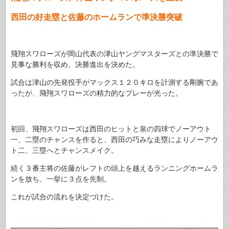
西田の好走塁と佐藤のホームランで準決勝突破
飛翔スワローズが岡山代表の津山ヤングマスターズとの準決勝で
見事な勝利を収め、決勝進出を決めた。
試合は津山の先発投手がマックス１２０キロを計測する剛腕であ
ったが、飛翔スワローズの精力的なプレーが光った。
初回、飛翔スワローズは西田のヒットと泉の四球でノーアウト
一、二塁のチャンスを作ると、西田の巧みな走塁によりノーアウ
ト二、三塁へとチャンスメイク。
続く３番主将の佐藤がレフトの頭上を越えるランニングホームラ
ンを放ち、一挙に３点を先制。
これが試合の流れを決定づけた。