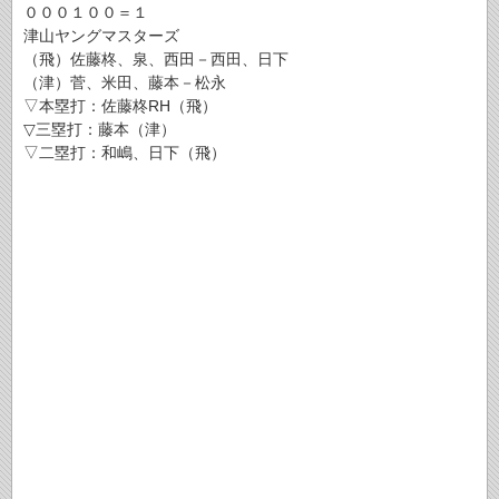
０００１００＝１
津山ヤングマスターズ
（飛）佐藤柊、泉、西田－西田、日下
（津）菅、米田、藤本－松永
▽本塁打：佐藤柊RH（飛）
▽三塁打：藤本（津）
▽二塁打：和嶋、日下（飛）