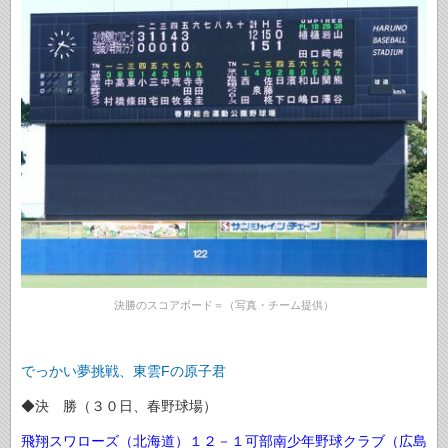
決勝のスコアボード＝（写真・チーム提供）
でっかい夢挑戦、東雲Fの原子君
◆決 勝（３０日、春野球場）
飛翔スワローズ（北海道）１２－１可部南少年野球クラブ（広島