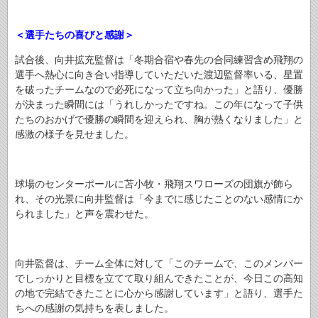
＜選手たちの喜びと感謝＞
試合後、向井拡充監督は「冬期合宿や春先の合同練習含め飛翔の
選手へ熱心に向き合い指導していただいた渡辺監督率いる、星置
を破ったチームなので必死になって立ち向かった」と語り、優勝
が決まった瞬間には「うれしかったですね。この年になって子供
たちのおかげで優勝の瞬間を迎えられ、胸が熱くなりました」と
感激の様子を見せました。
球場のセンターポールに苫小牧・飛翔スワローズの団旗が飾ら
れ、その光景に向井監督は「今までに感じたことのない感情にか
られました」と声を震わせた。
向井監督は、チーム全体に対して「このチームで、このメンバー
でしっかりと目標を立てて取り組んできたことが、今日この高知
の地で完結できたことに心から感謝しています」と語り、選手た
ちへの感謝の気持ちを表しました。