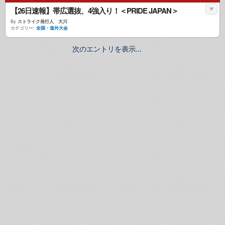
【26日速報】帯広選抜、4強入り！＜PRIDE JAPAN＞
By
ストライク発行人 大川
カテゴリー:
全国・道外大会
次のエントリを表示...