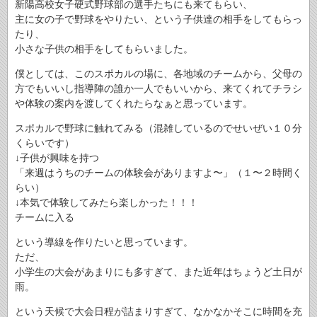
新陽高校女子硬式野球部の選手たちにも来てもらい、
主に女の子で野球をやりたい、という子供達の相手をしてもらっ
たり、
小さな子供の相手をしてもらいました。
僕としては、このスポカルの場に、各地域のチームから、父母の
方でもいいし指導陣の誰か一人でもいいから、来てくれてチラシ
や体験の案内を渡してくれたらなぁと思っています。
スポカルで野球に触れてみる（混雑しているのでせいぜい１０分
くらいです）
↓子供が興味を持つ
「来週はうちのチームの体験会がありますよ〜」（１〜２時間く
らい）
↓本気で体験してみたら楽しかった！！！
チームに入る
という導線を作りたいと思っています。
ただ、
小学生の大会があまりにも多すぎて、また近年はちょうど土日が
雨。
という天候で大会日程が詰まりすぎて、なかなかそこに時間を充