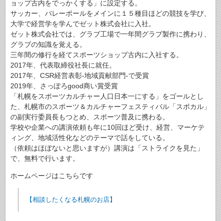
ョップ古内をでっかくする」に設定する。
サッカー、バレーボールをメインに１５種目ほどの競技を学び、
大学で経営学を学んでゼット株式会社に入社。
ゼット株式会社では、グラブ工場で一年間グラブ製作に携わり、
グラブの知識を覚える。
三年間の修行を経てスポーツショップ古内に入社する。
2017年、代表取締役社長に就任。
2017年、CSR経営表彰-地域貢献部門-で受賞
2019年、さっぽろgood商い賞受賞
「札幌をスポーツカルチャー人口日本一にする」をゴールとし
た、札幌市のスポーツ＆カルチャーフェスティバル「スポカル」
の副実行委員長もつとめ、スポーツ普及に携わる。
学校や企業への講演依頼も年に10回ほど受け、経営、マーケテ
ィング、地域活性化などのテーマで話をしている。
（依頼はほぼないと思いますが）講演は「ストライクを見た」
で、無料で行います。
ホームページはこちらです
【相談したくなる札幌のお店】