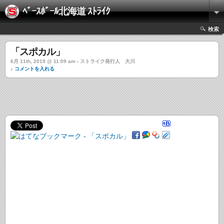
ﾍﾞｰｽﾎﾞｰﾙ北海道 ｽﾄﾗｲｸ
検索
「スポカル」
6月 11th, 2019 @ 11:09 am › ストライク発行人 大川
↓ コメントを入れる