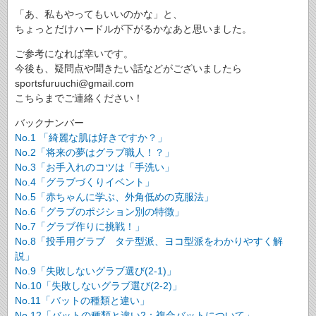
「あ、私もやってもいいのかな」と、
ちょっとだけハードルが下がるかなあと思いました。
ご参考になれば幸いです。
今後も、疑問点や聞きたい話などがございましたら
sportsfuruuchi@gmail.com
こちらまでご連絡ください！
バックナンバー
No.1 「綺麗な肌は好きですか？」
No.2「将来の夢はグラブ職人！？」
No.3「お手入れのコツは「手洗い」
No.4「グラブづくりイベント」
No.5「赤ちゃんに学ぶ、外角低めの克服法」
No.6「グラブのポジション別の特徴」
No.7「グラブ作りに挑戦！」
No.8「投手用グラブ タテ型派、ヨコ型派をわかりやすく解
説」
No.9「失敗しないグラブ選び(2-1)」
No.10「失敗しないグラブ選び(2-2)」
No.11「バットの種類と違い」
No.12「バットの種類と違い2：複合バットについて」