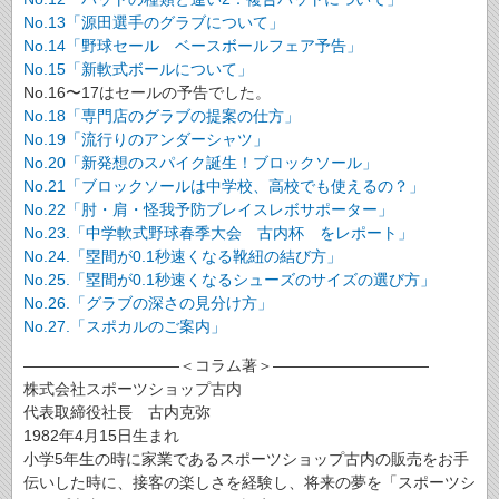
No.13「源田選手のグラブについて」
No.14「野球セール ベースボールフェア予告」
No.15「新軟式ボールについて」
No.16〜17はセールの予告でした。
No.18「専門店のグラブの提案の仕方」
No.19「流行りのアンダーシャツ」
No.20「新発想のスパイク誕生！ブロックソール」
No.21「ブロックソールは中学校、高校でも使えるの？」
No.22「肘・肩・怪我予防ブレイスレボサポーター」
No.23.「中学軟式野球春季大会 古内杯 をレポート」
No.24.「塁間が0.1秒速くなる靴紐の結び方」
No.25.「塁間が0.1秒速くなるシューズのサイズの選び方」
No.26.「グラブの深さの見分け方」
No.27.「スポカルのご案内」
――――――――――＜コラム著＞――――――――――
株式会社スポーツショップ古内
代表取締役社長 古内克弥
1982年4月15日生まれ
小学5年生の時に家業であるスポーツショップ古内の販売をお手
伝いした時に、接客の楽しさを経験し、将来の夢を「スポーツシ