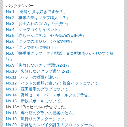
バックナンバー
No.1 「綺麗な肌は好きですか？」
No.2「将来の夢はグラブ職人！？」
No.3「お手入れのコツは「手洗い」
No.4「グラブづくりイベント」
No.5「赤ちゃんに学ぶ、外角低めの克服法」
No.6「グラブのポジション別の特徴」
No.7「グラブ作りに挑戦！」
No.8「投手用グラブ タテ型派、ヨコ型派をわかりやすく解
説」
No.9「失敗しないグラブ選び(2-1)」
No.10「失敗しないグラブ選び(2-2)」
No.11「バットの種類と違い」
No.12「バットの種類と違い2：複合バットについて」
No.13「源田選手のグラブについて」
No.14「野球セール ベースボールフェア予告」
No.15「新軟式ボールについて」
No.16〜17はセールの予告でした。
No.18「専門店のグラブの提案の仕方」
No.19「流行りのアンダーシャツ」
No.20「新発想のスパイク誕生！ブロックソール」