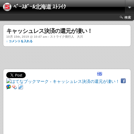
ﾍﾞｰｽﾎﾞｰﾙ北海道 ｽﾄﾗｲｸ
検索
キャッシュレス決済の還元が凄い！
10月 15th, 2019 @ 10:47 am › ストライク発行人 大川
↓ コメントを入れる