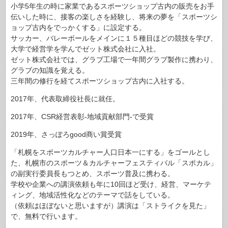
小学5年生の時に家業であるスポーツショップ古内の販売をお手
伝いした時に、接客の楽しさを経験し、将来の夢を「スポーツシ
ョップ古内をでっかくする」に設定する。
サッカー、バレーボールをメインに１５種目ほどの競技を学び、
大学で経営学を学んでゼット株式会社に入社。
ゼット株式会社では、グラブ工場で一年間グラブ製作に携わり、
グラブの知識を覚える。
三年間の修行を経てスポーツショップ古内に入社する。
2017年、代表取締役社長に就任。
2017年、CSR経営表彰-地域貢献部門-で受賞
2019年、さっぽろgood商い賞受賞
「札幌をスポーツカルチャー人口日本一にする」をゴールとし
た、札幌市のスポーツ＆カルチャーフェスティバル「スポカル」
の副実行委員長もつとめ、スポーツ普及に携わる。
学校や企業への講演依頼も年に10回ほど受け、経営、マーケテ
ィング、地域活性化などのテーマで話をしている。
（依頼はほぼないと思いますが）講演は「ストライクを見た」
で、無料で行います。