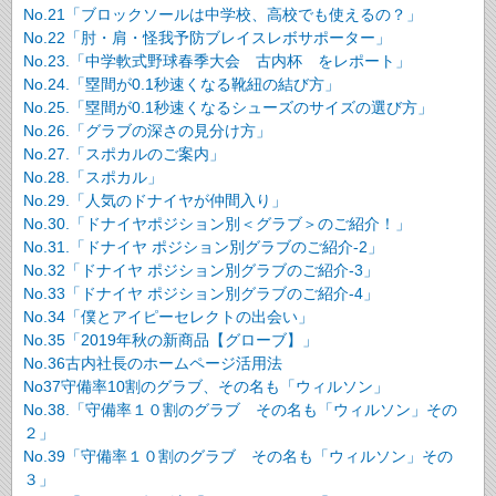
No.21「ブロックソールは中学校、高校でも使えるの？」
No.22「肘・肩・怪我予防ブレイスレボサポーター」
No.23.「中学軟式野球春季大会 古内杯 をレポート」
No.24.「塁間が0.1秒速くなる靴紐の結び方」
No.25.「塁間が0.1秒速くなるシューズのサイズの選び方」
No.26.「グラブの深さの見分け方」
No.27.「スポカルのご案内」
No.28.「スポカル」
No.29.「人気のドナイヤが仲間入り」
No.30.「ドナイヤポジション別＜グラブ＞のご紹介！」
No.31.「ドナイヤ ポジション別グラブのご紹介-2」
No.32「ドナイヤ ポジション別グラブのご紹介-3」
No.33「ドナイヤ ポジション別グラブのご紹介-4」
No.34「僕とアイピーセレクトの出会い」
No.35「2019年秋の新商品【グローブ】」
No.36古内社長のホームページ活用法
No37守備率10割のグラブ、その名も「ウィルソン」
No.38.「守備率１０割のグラブ その名も「ウィルソン」その
２」
No.39「守備率１０割のグラブ その名も「ウィルソン」その
３」