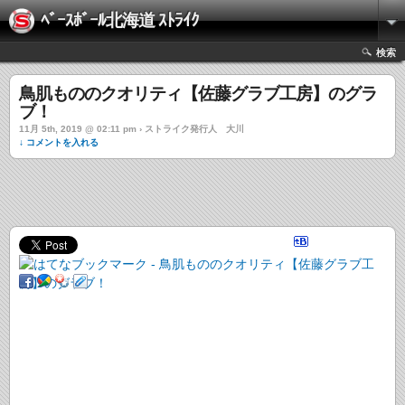
ﾍﾞｰｽﾎﾞｰﾙ北海道 ｽﾄﾗｲｸ
検索
鳥肌もののクオリティ【佐藤グラブ工房】のグラ
ブ！
11月 5th, 2019 @ 02:11 pm › ストライク発行人 大川
↓ コメントを入れる