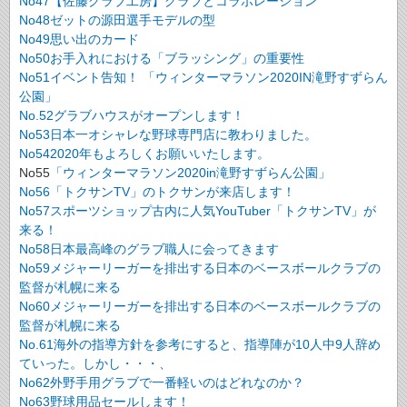
No47【佐藤グラブ工房】グラブとコラボレーション
No48ゼットの源田選手モデルの型
No49思い出のカード
No50お手入れにおける「ブラッシング」の重要性
No51イベント告知！ 「ウィンターマラソン2020IN滝野すずらん
公園」
No.52グラブハウスがオープンします！
No53日本一オシャレな野球専門店に教わりました。
No542020年もよろしくお願いいたします。
No55
「ウィンターマラソン2020in滝野すずらん公園」
No56「トクサンTV」のトクサンが来店します！
No57スポーツショップ古内に人気YouTuber「トクサンTV」が
来る！
No58日本最高峰のグラブ職人に会ってきます
No59メジャーリーガーを排出する日本のベースボールクラブの
監督が札幌に来る
No60メジャーリーガーを排出する日本のベースボールクラブの
監督が札幌に来る
No.61海外の指導方針を参考にすると、指導陣が10人中9人辞め
ていった。しかし・・・、
No62外野手用グラブで一番軽いのはどれなのか？
No63野球用品セールします！