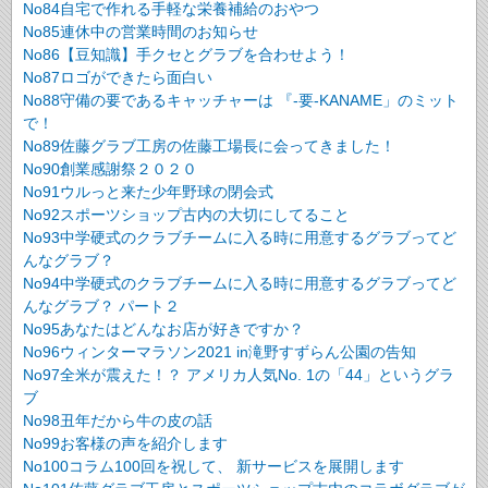
No84自宅で作れる手軽な栄養補給のおやつ
No85連休中の営業時間のお知らせ
No86【豆知識】手クセとグラブを合わせよう！
No87ロゴができたら面白い
No88守備の要であるキャッチャーは 『-要-KANAME」のミット
で！
No89佐藤グラブ工房の佐藤工場長に会ってきました！
No90創業感謝祭２０２０
No91ウルっと来た少年野球の閉会式
No92スポーツショップ古内の大切にしてること
No93中学硬式のクラブチームに入る時に用意するグラブってど
んなグラブ？
No94中学硬式のクラブチームに入る時に用意するグラブってど
んなグラブ？ パート２
No95あなたはどんなお店が好きですか？
No96ウィンターマラソン2021 in滝野すずらん公園の告知
No97全米が震えた！？ アメリカ人気No. 1の「44」というグラ
ブ
No98丑年だから牛の皮の話
No99お客様の声を紹介します
No100コラム100回を祝して、 新サービスを展開します