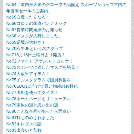
No64「道内最大級のグローブの品揃え スポーツショップ古内の
年度末セールのご案内」
No65自慢したくなる
No66コロナの家庭パンデミック
No67営業時間短縮のお知らせ
No68マスクが入荷しました。
No69逆境が大好き！
No70和牛JBという名のグラブ
No715月16日土曜日より開店！
No72ファイト アゲンスト コロナ！
No73スポーツに適したマスクを発見！
No74大放出アイテム！
No75インスタグラムで団員募集を！
No76SDGsに向けて買い物袋の有料化
No77風船を使ってクイズ！
No78ホームページをリニューアル！
No79家族の話と思い出の話
No80こんな企画があったら面白い
No81打ちのめされました
No82キレダスの話
No83出会いと別れ