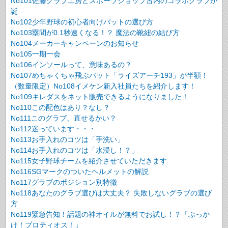
No101佐藤グラブ工房とスポーツショップ古内のコラボグラブが
誕
No102少年野球の初心者向けバットの選び方
No103塁間が0.1秒速くなる！？ 魔法の靴紐の結び方
No104メーカーキャンペーンのお知らせ
No105一期一会
No106インソールって、意味あるの？
No107めちゃくちゃ飛ぶバット「ライズアーチ193」が半額！
（数量限定）
No108イメケン新入社員たちを紹介します！
No109キレダスをネット販売できるようになりました！
No110この配色はあり？なし？
No111このグラブ、直せるかい？
No112迷っています・・・
No113お手入れのコツは「手洗い」
No114お手入れのコツは「水浸し！？」
No115女子野球チームを紹介させていただきます
No116SGマークのついたヘルメットの解説
No117グラブのポジション別特徴
No118あなたのグラブ選びは大丈夫？ 失敗しないグラブの選び
方
No119緊急告知！話題の神オイルが無料でお試し！？「ぶっか
け！プロティオス！」