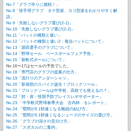
No.7「グラブ作りに挑戦！」
No.8「投手用グラブ タテ型派、ヨコ型派をわかりやすく解
説」
No.9「失敗しないグラブ選び(2-1)」
No.10「失敗しないグラブ選び(2-2)」
No.11「バットの種類と違い」
No.12「バットの種類と違い2：複合バットについて」
No.13「源田選手のグラブについて」
No.14「野球セール ベースボールフェア予告」
No.15「新軟式ボールについて」
No.16〜17はセールの予告でした。
No.18「専門店のグラブの提案の仕方」
No.19「流行りのアンダーシャツ」
No.20「新発想のスパイク誕生！ブロックソール」
No.21「ブロックソールは中学校、高校でも使えるの？」
No.22「肘・肩・怪我予防ブレイスレボサポーター」
No.23.「中学軟式野球春季大会 古内杯 をレポート」
No.24.「塁間が0.1秒速くなる靴紐の結び方」
No.25.「塁間が0.1秒速くなるシューズのサイズの選び方」
No.26.「グラブの深さの見分け方」
No.27.「スポカルのご案内」