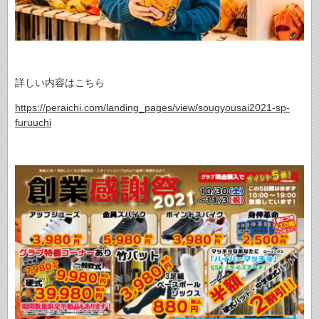
詳しい内容はこちら
https://peraichi.com/landing_pages/view/sougyousai2021-sp-
furuuchi