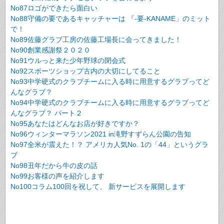
No87ロゴができたら面白い
No88守備の要であるキャッチャーは 『-要-KANAME」のミット
で！
No89佐藤グラブ工房の佐藤工場長に会ってきました！
No90創業感謝祭２０２０
No91ウルっと来た少年野球の閉会式
No92スポーツショップ古内の大切にしてること
No93中学硬式のクラブチームに入る時に用意するグラブってど
んなグラブ？
No94中学硬式のクラブチームに入る時に用意するグラブってど
んなグラブ？ パート２
No95あなたはどんなお店が好きですか？
No96ウィンターマラソン2021 in滝野すずらん公園の告知
No97全米が震えた！？ アメリカ人気No. 1の「44」というグラ
ブ
No98丑年だから牛の皮の話
No99お客様の声を紹介します
No100コラム100回を祝して、 新サービスを展開します