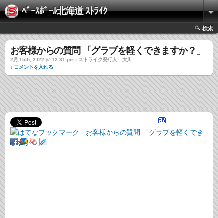
ﾍﾞｰｽﾎﾞｰﾙ北海道 ｽﾄﾗｲｸ
検索
お客様からの質問 「グラブを軽くできますか？」
2月 15th, 2022 @ 12:31 pm › ストライク発行人 大川
↓ コメントを入れる