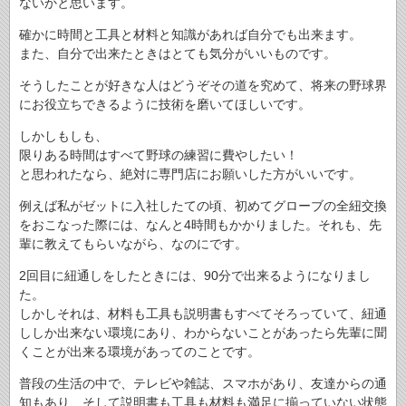
ないかと思います。
確かに時間と工具と材料と知識があれば自分でも出来ます。
また、自分で出来たときはとても気分がいいものです。
そうしたことが好きな人はどうぞその道を究めて、将来の野球界
にお役立ちできるように技術を磨いてほしいです。
しかしもしも、
限りある時間はすべて野球の練習に費やしたい！
と思われたなら、絶対に専門店にお願いした方がいいです。
例えば私がゼットに入社したての頃、初めてグローブの全紐交換
をおこなった際には、なんと4時間もかかりました。それも、先
輩に教えてもらいながら、なのにです。
2回目に紐通しをしたときには、90分で出来るようになりまし
た。
しかしそれは、材料も工具も説明書もすべてそろっていて、紐通
ししか出来ない環境にあり、わからないことがあったら先輩に聞
くことが出来る環境があってのことです。
普段の生活の中で、テレビや雑誌、スマホがあり、友達からの通
知もあり、そして説明書も工具も材料も満足に揃っていない状態