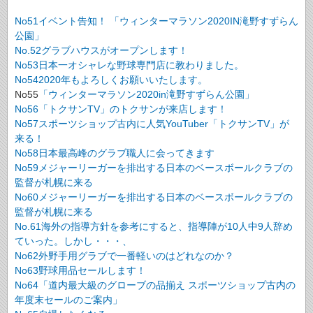
No51イベント告知！ 「ウィンターマラソン2020IN滝野すずらん
公園」
No.52グラブハウスがオープンします！
No53日本一オシャレな野球専門店に教わりました。
No542020年もよろしくお願いいたします。
No55
「ウィンターマラソン2020in滝野すずらん公園」
No56「トクサンTV」のトクサンが来店します！
No57スポーツショップ古内に人気YouTuber「トクサンTV」が
来る！
No58日本最高峰のグラブ職人に会ってきます
No59メジャーリーガーを排出する日本のベースボールクラブの
監督が札幌に来る
No60メジャーリーガーを排出する日本のベースボールクラブの
監督が札幌に来る
No.61海外の指導方針を参考にすると、指導陣が10人中9人辞め
ていった。しかし・・・、
No62外野手用グラブで一番軽いのはどれなのか？
No63野球用品セールします！
No64「道内最大級のグローブの品揃え スポーツショップ古内の
年度末セールのご案内」