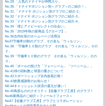
No.29.「人気のドナイヤが仲間入り」
No.30.「ドナイヤポジション別＜グラブ＞のご紹介！」
No.31.「ドナイヤ ポジション別グラブのご紹介-2」
No.32「ドナイヤ ポジション別グラブのご紹介-3」
No.33「ドナイヤ ポジション別グラブのご紹介-4」
No.34「僕とアイピーセレクトの出会い」
No.35「2019年秋の新商品【グローブ】」
No.36古内社長のホームページ活用法
No37守備率10割のグラブ、その名も「ウィルソン」
No.38.「守備率１０割のグラブ その名も「ウィルソン」その
２」
No.39「守備率１０割のグラブ その名も「ウィルソン」その
３」
No.40「ボールの投げ方「フォーシーム」「ツーシーム」」
No.41球の回転数と球質の重さについて
No.42スポーツショップ古内改装計画！
No.43創業感謝祭のお知らせ！
N0.44キャッシュレス決済の還元が凄い！
No.45鳥肌もののクオリティ【佐藤グラブ工房】のグラブ！
No46新商品のご紹介＜フィールドフォース＞
No47【佐藤グラブ工房】グラブとコラボレーション
No48ゼットの源田選手モデルの型