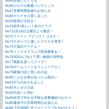
No65自慢したくなる
No66コロナの家庭パンデミック
No67営業時間短縮のお知らせ
No68マスクが入荷しました。
No69逆境が大好き！
No70和牛JBという名のグラブ
No715月16日土曜日より開店！
No72ファイト アゲンスト コロナ！
No73スポーツに適したマスクを発見！
No74大放出アイテム！
No75インスタグラムで団員募集を！
No76SDGsに向けて買い物袋の有料化
No77風船を使ってクイズ！
No78ホームページをリニューアル！
No79家族の話と思い出の話
No80こんな企画があったら面白い
No81打ちのめされました
No82キレダスの話
No83出会いと別れ
No84自宅で作れる手軽な栄養補給のおやつ
No85連休中の営業時間のお知らせ
No86【豆知識】手クセとグラブを合わせよう！