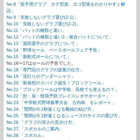
No.8「投手用グラブ タテ型派、ヨコ型派をわかりやすく解
説」
No.9「失敗しないグラブ選び(2-1)」
No.10「失敗しないグラブ選び(2-2)」
No.11「バットの種類と違い」
No.12「バットの種類と違い2：複合バットについて」
No.13「源田選手のグラブについて」
No.14「野球セール ベースボールフェア予告」
No.15「新軟式ボールについて」
No.16〜17はセールの予告でした。
No.18「専門店のグラブの提案の仕方」
No.19「流行りのアンダーシャツ」
No.20「新発想のスパイク誕生！ブロックソール」
No.21「ブロックソールは中学校、高校でも使えるの？」
No.22「肘・肩・怪我予防ブレイスレボサポーター」
No.23.「中学軟式野球春季大会 古内杯 をレポート」
No.24.「塁間が0.1秒速くなる靴紐の結び方」
No.25.「塁間が0.1秒速くなるシューズのサイズの選び方」
No.26.「グラブの深さの見分け方」
No.27.「スポカルのご案内」
No.28.「スポカル」