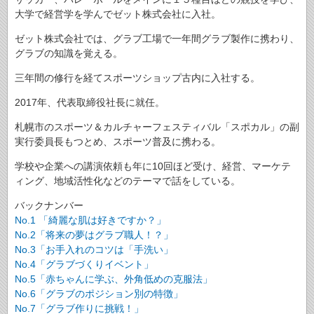
大学で経営学を学んでゼット株式会社に入社。
ゼット株式会社では、グラブ工場で一年間グラブ製作に携わり、
グラブの知識を覚える。
三年間の修行を経てスポーツショップ古内に入社する。
2017年、代表取締役社長に就任。
札幌市のスポーツ＆カルチャーフェスティバル「スポカル」の副
実行委員長もつとめ、スポーツ普及に携わる。
学校や企業への講演依頼も年に10回ほど受け、経営、マーケテ
ィング、地域活性化などのテーマで話をしている。
バックナンバー
No.1 「綺麗な肌は好きですか？」
No.2「将来の夢はグラブ職人！？」
No.3「お手入れのコツは「手洗い」
No.4「グラブづくりイベント」
No.5「赤ちゃんに学ぶ、外角低めの克服法」
No.6「グラブのポジション別の特徴」
No.7「グラブ作りに挑戦！」